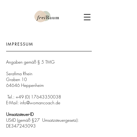
IMPRESSUM
Angaben gemäß § 5 TMG
Serafima Rhein
Graben 10
64646 Heppenheim
Tel.:
+49 (0) 17643350038
E-Mail: info@womancoach.de
Umsatzsteuer-ID
UStID (gemäß §27 Umsatzsteuergesetz):
DE347245093