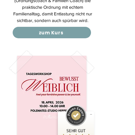
(Ordnungscoach & Familien Coach) die
praktische Ordnung mit echtem
Familienalltag, damit Entlastung nicht nur
sichtbar, sondern auch spürbar wird.
zum Kurs
Kundenbewertungen und Erfahrungen zu
Serafima Rhein
SEHR GUT
%
100
Empfehlungen auf
ProvenExpert.com
5,00
/
5,00
33
15
Bewertungen auf
1
Bewertungen von
SEHR GUT
ProvenExpert.com
anderen Quelle